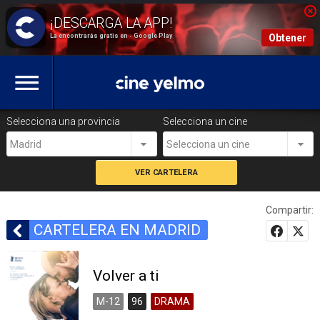
La encontrarás gratis en - Google Play
Obtener
Selecciona una provincia
Selecciona un cine
Madrid
Selecciona un cine
Compartir:
CARTELERA EN MADRID
Volver a ti
M-12
96
DRAMA