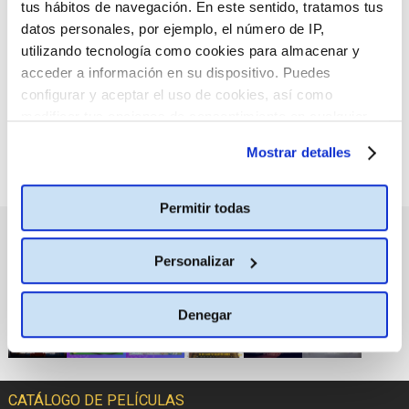
tus hábitos de navegación. En este sentido, tratamos tus
:(
No hay películas con el
datos personales, por ejemplo, el número de IP,
criterio de búsqueda
seleccionado.
utilizando tecnología como cookies para almacenar y
acceder a información en su dispositivo. Puedes
configurar y aceptar el uso de cookies, así como
modificar tus opciones de consentimiento en cualquier
momento.
Más información
Mostrar detalles
Permitir todas
PRÓXIMOS ESTRENOS
Personalizar
Denegar
CATÁLOGO DE PELÍCULAS