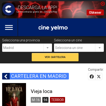
La encontrarás gratis en - Google Play
Obtener
Selecciona una provincia
Selecciona un cine
Madrid
Selecciona un cine
Compartir:
CARTELERA EN MADRID
Vieja loca
M-16
94
TERROR