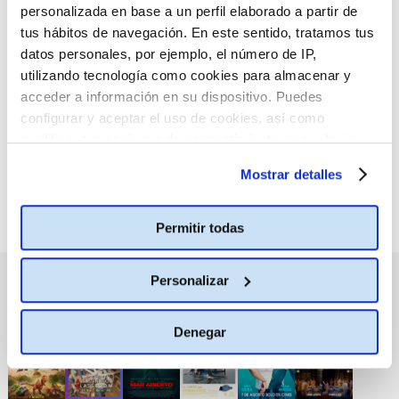
personalizada en base a un perfil elaborado a partir de
tus hábitos de navegación. En este sentido, tratamos tus
datos personales, por ejemplo, el número de IP,
:(
No hay películas con el
utilizando tecnología como cookies para almacenar y
criterio de búsqueda
acceder a información en su dispositivo. Puedes
seleccionado.
configurar y aceptar el uso de cookies, así como
modificar tus opciones de consentimiento en cualquier
momento.
Más información
Mostrar detalles
Permitir todas
Personalizar
PRÓXIMOS ESTRENOS
Denegar