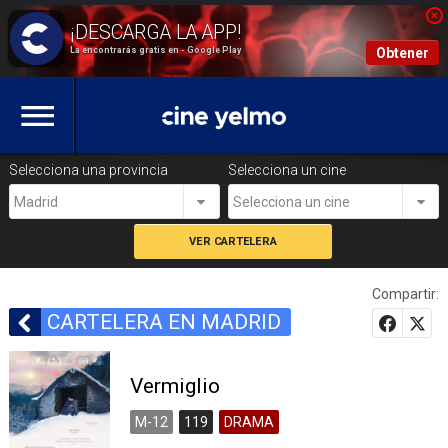
La encontrarás gratis en - Google Play
Obtener
Selecciona una provincia
Selecciona un cine
Madrid
Selecciona un cine
Compartir:
CARTELERA EN MADRID
Vermiglio
M-12
119
DRAMA