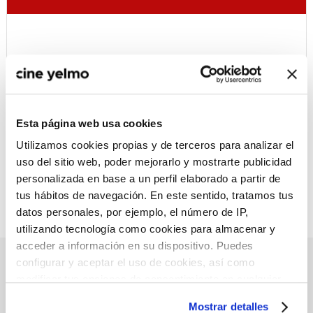
:(
No hay películas con el
criterio de búsqueda
seleccionado.
Esta página web usa cookies
Utilizamos cookies propias y de terceros para analizar el
uso del sitio web, poder mejorarlo y mostrarte publicidad
personalizada en base a un perfil elaborado a partir de
tus hábitos de navegación. En este sentido, tratamos tus
datos personales, por ejemplo, el número de IP,
utilizando tecnología como cookies para almacenar y
acceder a información en su dispositivo. Puedes
PRÓXIMOS ESTRENOS
configurar y aceptar el uso de cookies, así como
modificar tus opciones de consentimiento en cualquier
momento.
Más información
Mostrar detalles