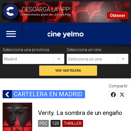
La encontrarás gratis en - Google Play
Obtener
Selecciona una provincia
Selecciona un cine
Madrid
Selecciona un cine
Compartir:
CARTELERA EN MADRID
Verity. La sombra de un engaño
PDC
120
THRILLER