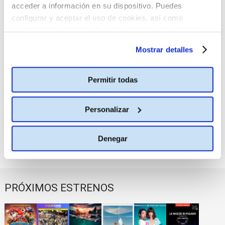
acceder a información en su dispositivo. Puedes
configurar y aceptar el uso de cookies, así como
Ideal
modificar tus opciones de consentimiento en cualquier
CA ITALIANO SUBTITULADO EN ESPAÑOL (VOSE)
momento.
Más información
Mostrar detalles
19:00
La Vaguada
Permitir todas
CA ITALIANO SUBTITULADO EN ESPAÑOL (VOSE)
19:00
Personalizar
Plaza Norte 2
CA ITALIANO SUBTITULADO EN ESPAÑOL (VOSE)
Denegar
19:00
Planetocio
CA ITALIANO SUBTITULADO EN ESPAÑOL (VOSE)
19:00