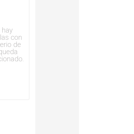
 hay
ulas con
terio de
queda
cionado.