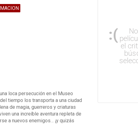
IMACION
:(
No
pelíc
el cri
bús
selec
s una loca persecución en el Museo
 del tiempo los transporta a una ciudad
llena de magia, guerreros y criaturas
iven una increíble aventura repleta de
arse a nuevos enemigos… ¡y quizás