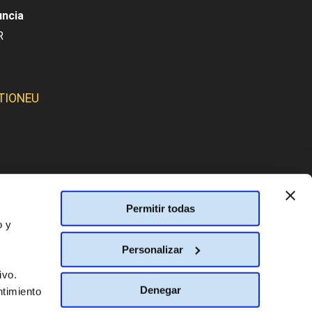
uncia
R
TIONEU
SMOS:
Permitir todas
o y
Personalizar
ivo.
Denegar
ntimiento