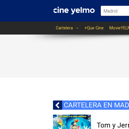
Madrid
Cartelera
+Que Cine
MovieYEL
CARTELERA EN MAD
Tom y Jerr