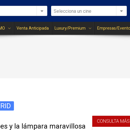
Selecciona un cine
MO
Venta Anticipada
Luxury/Premium
Empresas/Event
RID
CONSULTA MÁS
es y la lámpara maravillosa