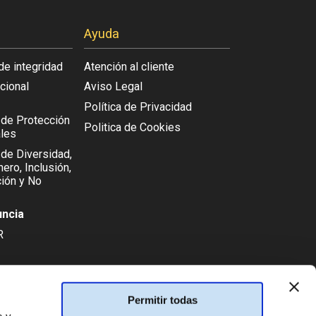
Ayuda
de integridad
Atención al cliente
acional
Aviso Legal
Política de Privacidad
l de Protección
Politica de Cookies
les
 de Diversidad,
ero, Inclusión,
ión y No
uncia
R
TIONEU
Permitir todas