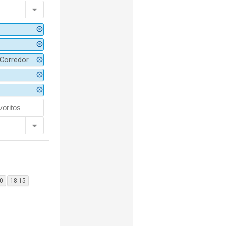
Corredor
10
18:15