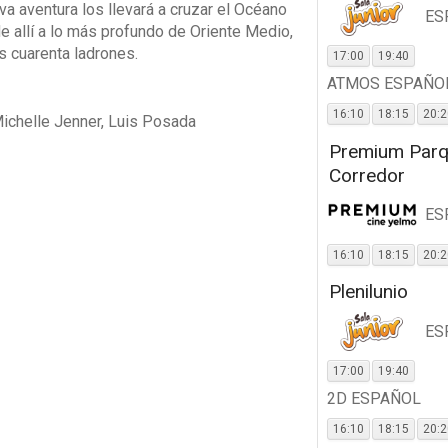
va aventura los llevará a cruzar el Océano
ES
de allí a lo más profundo de Oriente Medio,
s cuarenta ladrones.
17:00
19:40
ATMOS ESPAÑO
16:10
18:15
20:
ichelle Jenner, Luis Posada
Premium Par
Corredor
ES
16:10
18:15
20:
Plenilunio
ES
17:00
19:40
2D ESPAÑOL
16:10
18:15
20: