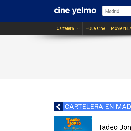
Madrid
Cartelera
+Que Cine
MovieYEL
CARTELERA EN MAD
Tadeo Jon