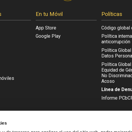
s
En tu Móvil
Políticas
App Store
Código global 
Google Play
Política intern
anticorrupción
Política Globa
Datos Persona
Política Global
Equidad de Gén
No Discriminac
móviles
Acoso
Línea de Den
Informe PCbC
ies
IDAD FINANCIADA POR LA
UNIÓN EUROPEA - NEXTGENERA