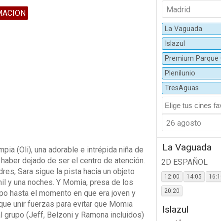
Madrid
MACION
La Vaguada
Islazul
Premium Parque 
Plenilunio
TresAguas
26 agosto
La Vaguada
ia (Oli), una adorable e intrépida niña de
haber dejado de ser el centro de atención.
2D ESPAÑOL
es, Sara sigue la pista hacia un objeto
12:00
14:05
16:
mil y una noches. Y Momia, presa de los
20:20
empo hasta el momento en que era joven y
 que unir fuerzas para evitar que Momia
Islazul
 al grupo (Jeff, Belzoni y Ramona incluidos)