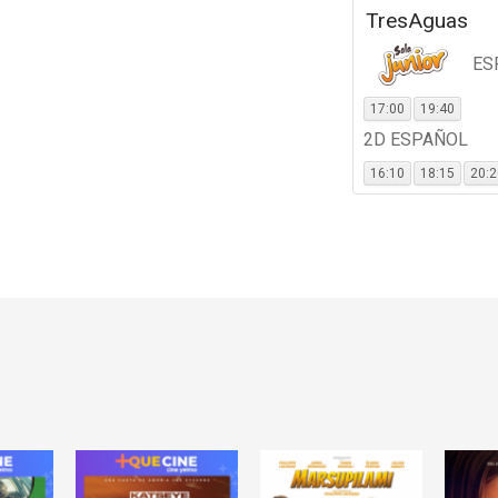
TresAguas
ES
17:00
19:40
2D ESPAÑOL
16:10
18:15
20: