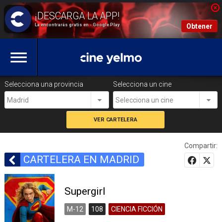
La encontrarás gratis en - Google Play
Obtener
Selecciona una provincia
Selecciona un cine
Madrid
Selecciona un cine
Compartir:
CARTELERA EN MADRID
Supergirl
M-12
108
CIENCIA FICCIÓN