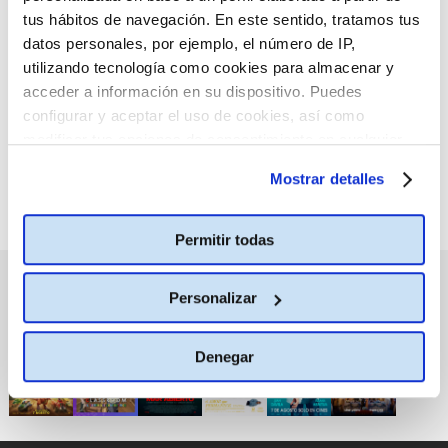
tus hábitos de navegación. En este sentido, tratamos tus
:(
No hay películas con el
datos personales, por ejemplo, el número de IP,
criterio de búsqueda
utilizando tecnología como cookies para almacenar y
seleccionado.
acceder a información en su dispositivo. Puedes
configurar y aceptar el uso de cookies, así como
modificar tus opciones de consentimiento en cualquier
momento.
Más información
Mostrar detalles
Permitir todas
PRÓXIMOS ESTRENOS
Personalizar
Denegar