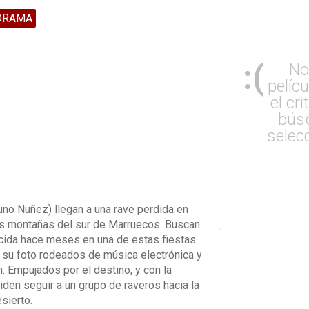
DRAMA
:(
No
pelíc
el cri
bús
selec
uno Nuñez) llegan a una rave perdida en
as montañas del sur de Marruecos. Buscan
recida hace meses en una de estas fiestas
z su foto rodeados de música electrónica y
. Empujados por el destino, y con la
iden seguir a un grupo de raveros hacia la
sierto.