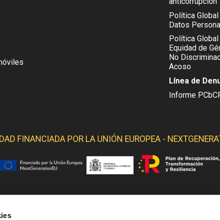
anticorrupción
Política Globa
Datos Persona
Política Global
Equidad de Gén
No Discriminac
móviles
Acoso
Línea de Den
Informe PCbC
IDAD FINANCIADA POR LA
UNIÓN EUROPEA - NEXTGENERA
 YELMO OBTIENE SOPORTE DE LOS SIGUIENTES ORGANI
ies