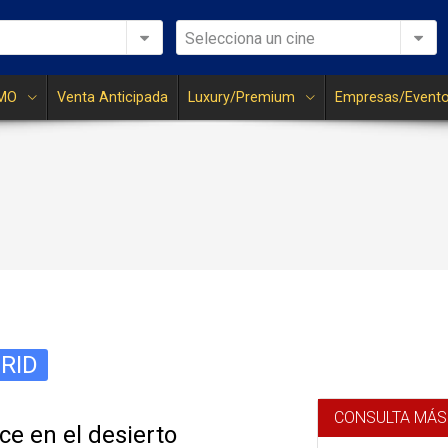
Selecciona un cine
MO
Venta Anticipada
Luxury/Premium
Empresas/Event
RID
CONSULTA MÁS
nce en el desierto