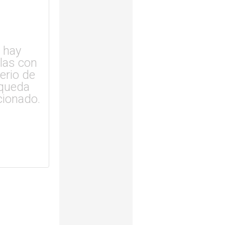
 hay
ulas con
terio de
queda
cionado.