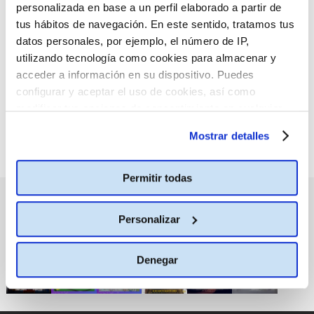
personalizada en base a un perfil elaborado a partir de
Palafox Luxury
tus hábitos de navegación. En este sentido, tratamos tus
datos personales, por ejemplo, el número de IP,
utilizando tecnología como cookies para almacenar y
30 marzo
acceder a información en su dispositivo. Puedes
configurar y aceptar el uso de cookies, así como
Palafox Luxury
modificar tus opciones de consentimiento en cualquier
CA LUX INGLÉS SUBTITULADO EN ESPAÑOL (VOSE)
momento.
Más información
Mostrar detalles
18:00
Permitir todas
PRÓXIMOS ESTRENOS
Personalizar
Denegar