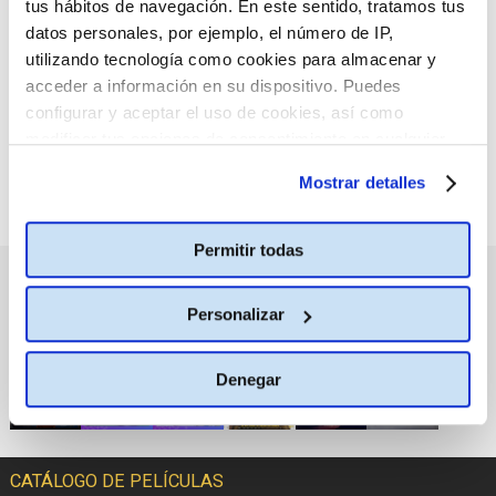
tus hábitos de navegación. En este sentido, tratamos tus
:(
No hay películas con el
datos personales, por ejemplo, el número de IP,
criterio de búsqueda
seleccionado.
utilizando tecnología como cookies para almacenar y
acceder a información en su dispositivo. Puedes
configurar y aceptar el uso de cookies, así como
modificar tus opciones de consentimiento en cualquier
momento.
Más información
Mostrar detalles
Permitir todas
PRÓXIMOS ESTRENOS
Personalizar
Denegar
CATÁLOGO DE PELÍCULAS