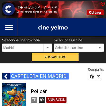
La encontrarás gratis en - Google Play
Obtener
Selecciona una provincia
Selecciona un cine
Madrid
Selecciona un cine
Compartir:
CARTELERA EN MADRID
Policán
TP
89
ANIMACION