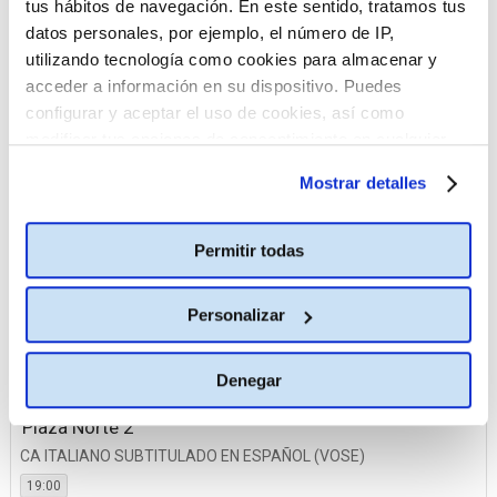
La Vaguada
tus hábitos de navegación. En este sentido, tratamos tus
datos personales, por ejemplo, el número de IP,
Plaza Norte 2
utilizando tecnología como cookies para almacenar y
Planetocio
acceder a información en su dispositivo. Puedes
TresAguas
configurar y aceptar el uso de cookies, así como
modificar tus opciones de consentimiento en cualquier
momento.
Más información
17 octubre
Mostrar detalles
Ideal
Permitir todas
CA ITALIANO SUBTITULADO EN ESPAÑOL (VOSE)
19:00
Personalizar
La Vaguada
CA ITALIANO SUBTITULADO EN ESPAÑOL (VOSE)
Denegar
19:00
Plaza Norte 2
CA ITALIANO SUBTITULADO EN ESPAÑOL (VOSE)
19:00