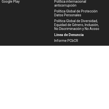
Google Play
Política internacional
anticorrupción
Política Global de Protección
Datos Personales
Política Global de Diversidad,
Equidad de Género, Inclusión,
No Discriminación y No Acoso
Línea de Denuncia
Informe PCbCR
Ayuda
Atención al cliente
Aviso Legal
Política de Privacidad
Politica de Cookies
ACTIVIDAD FINANCIADA POR LA
UNIÓN EUROPEA - NEXTGENERATIONEU