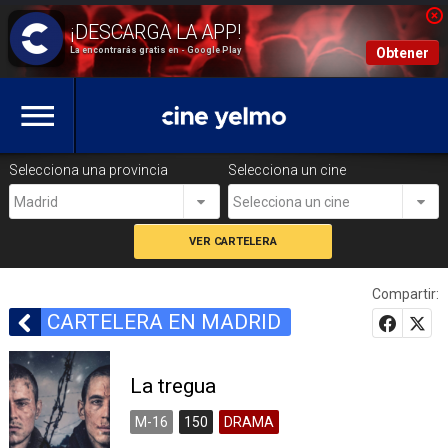
La encontrarás gratis en - Google Play
Obtener
Selecciona una provincia
Selecciona un cine
Madrid
Selecciona un cine
Compartir:
CARTELERA EN MADRID
La tregua
M-16
150
DRAMA