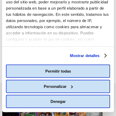
uso del sitio web, poder mejorarlo y mostrarte publicidad
personalizada en base a un perfil elaborado a partir de
tus hábitos de navegación. En este sentido, tratamos tus
datos personales, por ejemplo, el número de IP,
utilizando tecnología como cookies para almacenar y
:(
No hay películas con el
acceder a información en su dispositivo. Puedes
criterio de búsqueda
seleccionado.
configurar y aceptar el uso de cookies, así como
modificar tus opciones de consentimiento en cualquier
momento.
Más información
Mostrar detalles
Permitir todas
Personalizar
PRÓXIMOS ESTRENOS
Denegar