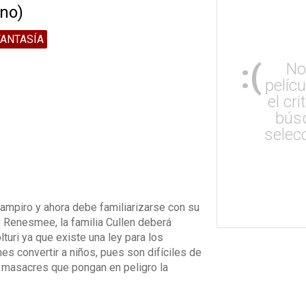
eno)
FANTASÍA
:(
No
pelíc
el cri
bús
selec
ampiro y ahora debe familiarizarse con su
e Renesmee, la familia Cullen deberá
turi ya que existe una ley para los
es convertir a niños, pues son difíciles de
s masacres que pongan en peligro la