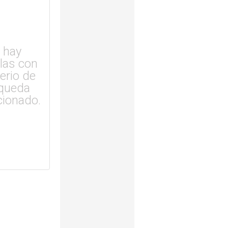
 hay
ulas con
terio de
queda
cionado.