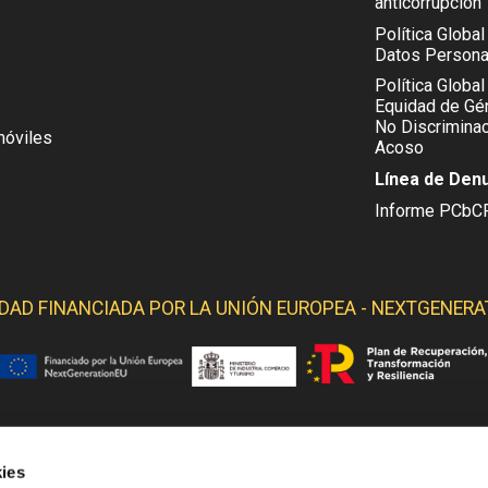
anticorrupción
Política Globa
Datos Persona
Política Global
Equidad de Gén
No Discriminac
móviles
Acoso
Línea de Den
Informe PCbC
IDAD FINANCIADA POR LA
UNIÓN EUROPEA - NEXTGENERA
ies
 YELMO OBTIENE SOPORTE DE LOS SIGUIENTES ORGANI