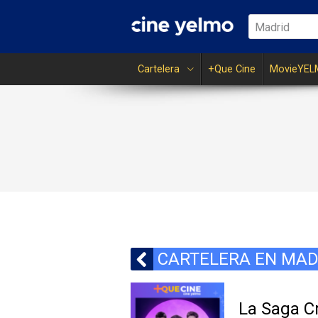
Madrid
Cartelera
+Que Cine
MovieYEL
CARTELERA EN MAD
La Saga C