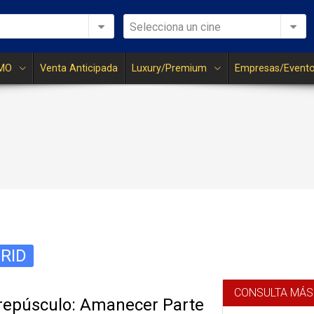
Selecciona un cine
MO
Venta Anticipada
Luxury/Premium
Empresas/Event
RID
CONSULTA MÁS
repúsculo: Amanecer Parte