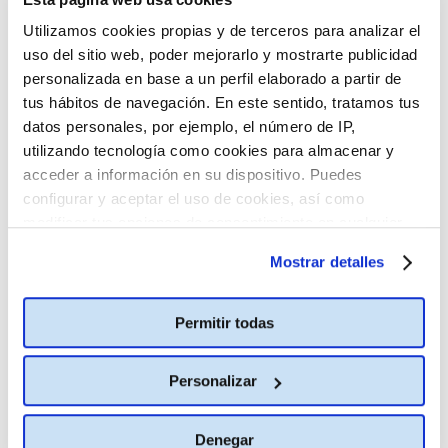
Utilizamos cookies propias y de terceros para analizar el
uso del sitio web, poder mejorarlo y mostrarte publicidad
CONSULTA MÁS HORARIOS
personalizada en base a un perfil elaborado a partir de
tus hábitos de navegación. En este sentido, tratamos tus
datos personales, por ejemplo, el número de IP,
Madrid
utilizando tecnología como cookies para almacenar y
Ideal
acceder a información en su dispositivo. Puedes
La Vaguada
configurar y aceptar el uso de cookies, así como
modificar tus opciones de consentimiento en cualquier
Islazul
momento.
Más información
Palafox Luxury
Mostrar detalles
Premium Parque Corredor
Plaza Norte 2
Permitir todas
Planetocio
Plenilunio
Personalizar
Rivas H2O
TresAguas
Denegar