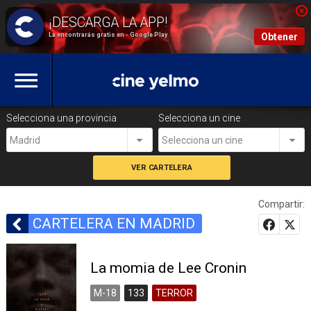
La encontrarás gratis en - Google Play
Obtener
Selecciona una provincia
Selecciona un cine
Madrid
Selecciona un cine
Compartir:
CARTELERA EN MADRID
La momia de Lee Cronin
M-18
133
TERROR