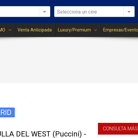
Selecciona un cine
MO
Venta Anticipada
Luxury/Premium
Empresas/Event
RID
CONSULTA MÁS
LLA DEL WEST (Puccini) -