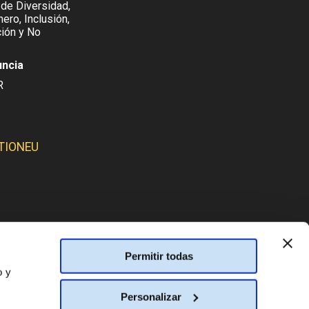
 de Diversidad,
ero, Inclusión,
ión y No
uncia
R
TIONEU
SMOS:
Permitir todas
o y
Personalizar