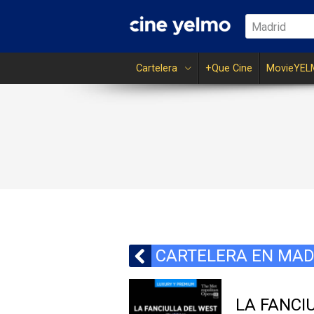
Madrid
Cartelera
+Que Cine
MovieYEL
CARTELERA EN MAD
LA FANCIU