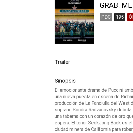
GRAB. ME
PDC
195
Ó
Trailer
Sinopsis
El emocionante drama de Puccini ambi
una nueva puesta en escena de Richar
producción de La Fanciulla del West 
soprano Sondra Radvanovsky debuta e
una taberna con un corazón de oro qu
espera. El tenor SeokJong Baek es el
ciudad minera de California para robarl