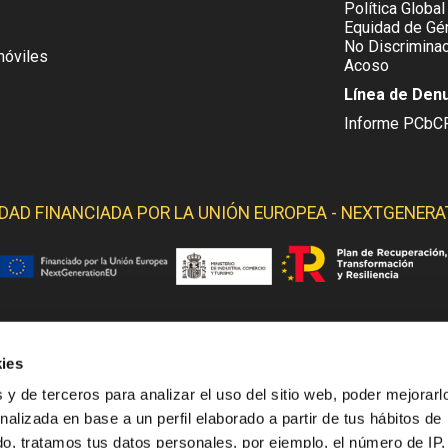
Política Global
Equidad de Gén
No Discriminac
móviles
Acoso
Línea de Den
Informe PCbC
IDAD FINANCIADA POR LA
UNIÓN EUROPEA - NEXTGENERA
ies
 YELMO OBTIENE SOPORTE DE LOS SIGUIENTES ORGANI
 y de terceros para analizar el uso del sitio web, poder mejorarl
nalizada en base a un perfil elaborado a partir de tus hábitos de
o, tratamos tus datos personales, por ejemplo, el número de IP,