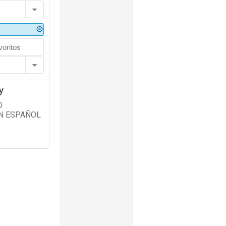
y
O
N ESPAÑOL