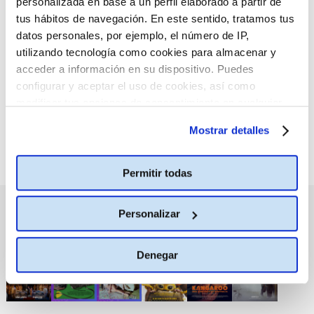
personalizada en base a un perfil elaborado a partir de
tus hábitos de navegación. En este sentido, tratamos tus
:(
datos personales, por ejemplo, el número de IP,
No hay películas con el
criterio de búsqueda
utilizando tecnología como cookies para almacenar y
seleccionado.
acceder a información en su dispositivo. Puedes
configurar y aceptar el uso de cookies, así como
modificar tus opciones de consentimiento en cualquier
momento.
Más información
Mostrar detalles
Permitir todas
PRÓXIMOS ESTRENOS
Personalizar
Denegar