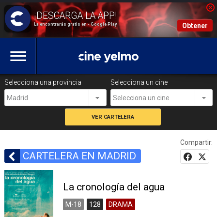
La encontrarás gratis en - Google Play
Obtener
Selecciona una provincia
Selecciona un cine
Madrid
Selecciona un cine
Compartir:
CARTELERA EN MADRID
La cronología del agua
M-18
128
DRAMA