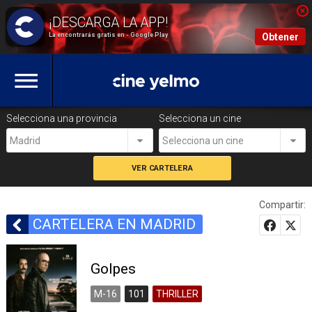
La encontrarás gratis en - Google Play
Obtener
Selecciona una provincia
Selecciona un cine
Madrid
Selecciona un cine
Compartir:
CARTELERA EN MADRID
Golpes
M-16
101
THRILLER