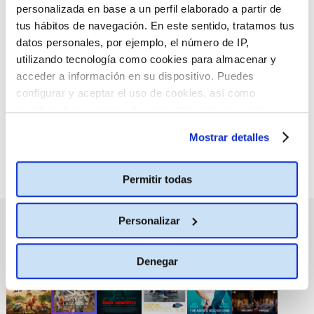
personalizada en base a un perfil elaborado a partir de
tus hábitos de navegación. En este sentido, tratamos tus
datos personales, por ejemplo, el número de IP,
:(
No hay películas con el
utilizando tecnología como cookies para almacenar y
criterio de búsqueda
acceder a información en su dispositivo. Puedes
seleccionado.
configurar y aceptar el uso de cookies, así como
modificar tus opciones de consentimiento en cualquier
momento.
Más información
Mostrar detalles
Permitir todas
Personalizar
PRÓXIMOS ESTRENOS
Denegar