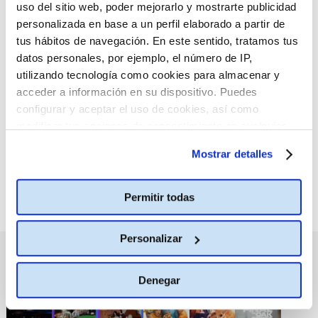
uso del sitio web, poder mejorarlo y mostrarte publicidad
personalizada en base a un perfil elaborado a partir de
tus hábitos de navegación. En este sentido, tratamos tus
datos personales, por ejemplo, el número de IP,
utilizando tecnología como cookies para almacenar y
:(
No hay películas con el
acceder a información en su dispositivo. Puedes
criterio de búsqueda
configurar y aceptar el uso de cookies, así como
seleccionado.
modificar tus opciones de consentimiento en cualquier
momento.
Más información
Mostrar detalles
Permitir todas
Personalizar
PRÓXIMOS ESTRENOS
Denegar