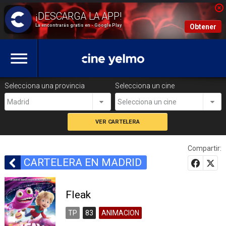
La encontrarás gratis en - Google Play
Obtener
Selecciona una provincia
Selecciona un cine
Madrid
Selecciona un cine
Compartir:
CARTELERA EN MADRID
Fleak
TP
83
ANIMACION