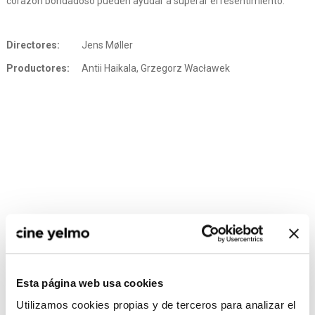
corazón bondadoso pueden ayudar a superar el resentimiento.
Directores:
Jens Møller
Productores:
Antii Haikala, Grzegorz Wacławek
Esta página web usa cookies
CONSULTA MÁS HORARIOS
Utilizamos cookies propias y de terceros para analizar el