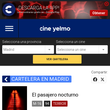
La encontrarás gratis en - Google Play
Obtener
Selecciona una provincia
Selecciona un cine
Madrid
Selecciona un cine
Compartir:
CARTELERA EN MADRID
El pasajero nocturno
M-16
94
TERROR