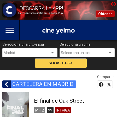
La encontrarás gratis en - Google Play
Obtener
Selecciona una provincia
Selecciona un cine
Madrid
Selecciona un cine
Compartir:
CARTELERA EN MADRID
El final de Oak Street
M-12
99
INTRIGA