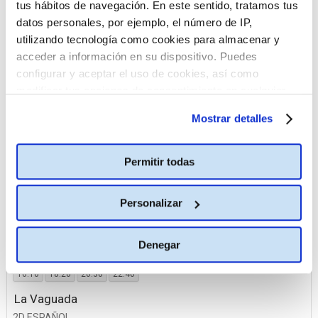
La Vaguada
tus hábitos de navegación. En este sentido, tratamos tus
datos personales, por ejemplo, el número de IP,
Islazul
utilizando tecnología como cookies para almacenar y
Premium Parque Corredor
acceder a información en su dispositivo. Puedes
Plaza Norte 2
configurar y aceptar el uso de cookies, así como
Planetocio
modificar tus opciones de consentimiento en cualquier
momento.
Más información
Plenilunio
Mostrar detalles
Rivas H2O
TresAguas
Permitir todas
Personalizar
14 agosto
Ideal
Denegar
2D INGLÉS SUBTITULADO EN ESPAÑOL (VOSE)
16:10
18:20
20:30
22:40
La Vaguada
2D ESPAÑOL