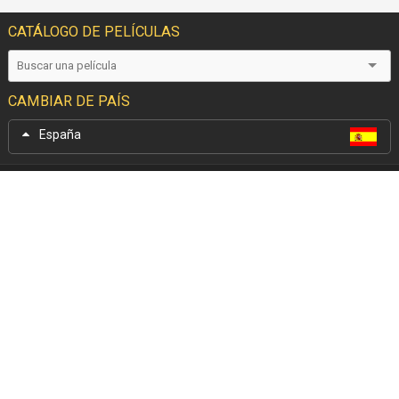
CATÁLOGO DE PELÍCULAS
CAMBIAR DE PAÍS
España
Cine Yelmo
En las Redes
Garantía Cine Yelmo
Facebook
+Que Cine
Twitter
Trabaja con nosotros
Instagram
Anúnciate en Cine Yelmo
Tik Tok
Reservas de colegios
YouTube
Apoyo Institucional
Linkedin
Aplicaciones móviles
En tu Móvil
Políticas