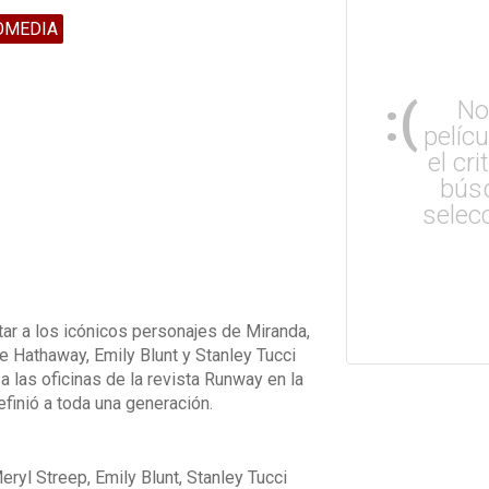
OMEDIA
:(
No
pelíc
el cri
bús
selec
ar a los icónicos personajes de Miranda,
e Hathaway, Emily Blunt y Stanley Tucci
a las oficinas de la revista Runway en la
inió a toda una generación.
ryl Streep, Emily Blunt, Stanley Tucci