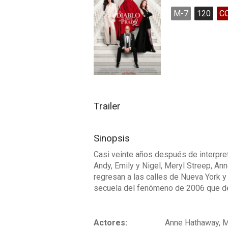
M-7
120
C
Trailer
Sinopsis
Casi veinte años después de interpret
Andy, Emily y Nigel, Meryl Streep, Ann
regresan a las calles de Nueva York y 
secuela del fenómeno de 2006 que def
Actores:
Anne Hathaway, Me