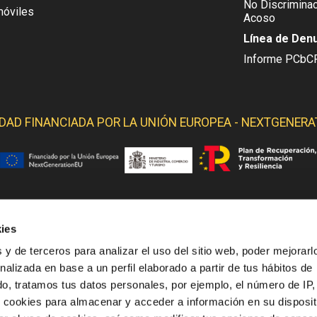
No Discriminac
móviles
Acoso
Línea de Den
Informe PCbC
IDAD FINANCIADA POR LA
UNIÓN EUROPEA - NEXTGENERA
ies
 YELMO OBTIENE SOPORTE DE LOS SIGUIENTES ORGANI
 y de terceros para analizar el uso del sitio web, poder mejorarl
nalizada en base a un perfil elaborado a partir de tus hábitos de
o, tratamos tus datos personales, por ejemplo, el número de IP,
o cookies para almacenar y acceder a información en su disposit