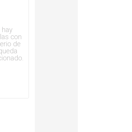
 hay
ulas con
terio de
queda
cionado.