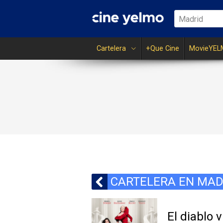
Madrid
Cartelera
+Que Cine
MovieYEL
CARTELERA EN MAD
El diablo 