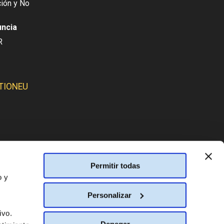
ión y No
uncia
R
TIONEU
SMOS:
Permitir todas
o y
Personalizar
ivo.