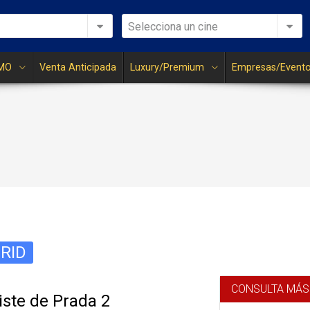
Selecciona un cine
MO
Venta Anticipada
Luxury/Premium
Empresas/Event
RID
CONSULTA MÁS
viste de Prada 2