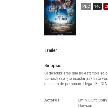
PDC
146
C
Trailer
Sinopsis
Si descubrieras que no estamos solos, 
demostrase, ¿te asustarías? Este vera
millones de personas. Llega... EL D
Actores:
Emily Blunt, Coli
Hewson