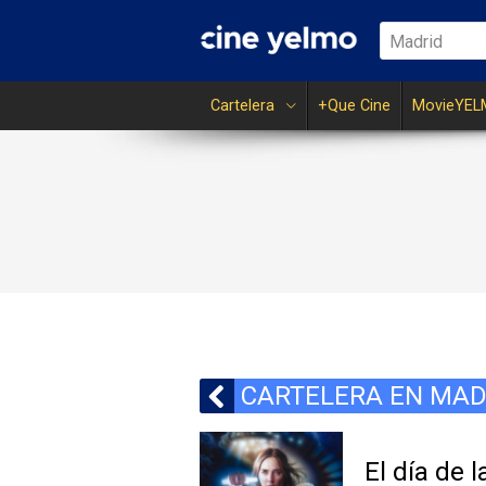
Madrid
Cartelera
+Que Cine
MovieYEL
CARTELERA EN MAD
El día de l