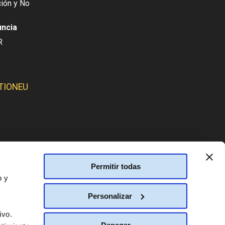
ión y No
uncia
R
TIONEU
SMOS:
Permitir todas
o y
Personalizar
ivo.