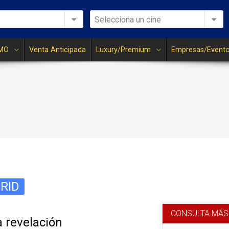
Selecciona un cine
MO
Venta Anticipada
Luxury/Premium
Empresas/Event
RID
CONSULTA MÁS
a revelación