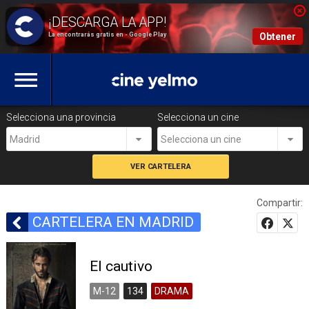
La encontrarás gratis en - Google Play
Obtener
Selecciona una provincia
Selecciona un cine
Madrid
Selecciona un cine
Compartir:
CARTELERA EN MADRID
El cautivo
M-12
134
DRAMA