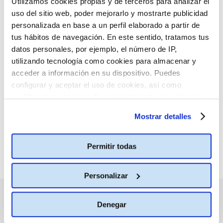
Utilizamos cookies propias y de terceros para analizar el
CONSULTA MÁS HORARIOS
uso del sitio web, poder mejorarlo y mostrarte publicidad
personalizada en base a un perfil elaborado a partir de
tus hábitos de navegación. En este sentido, tratamos tus
datos personales, por ejemplo, el número de IP,
utilizando tecnología como cookies para almacenar y
:(
No hay películas con el
acceder a información en su dispositivo. Puedes
criterio de búsqueda
configurar y aceptar el uso de cookies, así como
seleccionado.
modificar tus opciones de consentimiento en cualquier
momento.
Más información
Mostrar detalles
Permitir todas
Personalizar
PRÓXIMOS ESTRENOS
Denegar