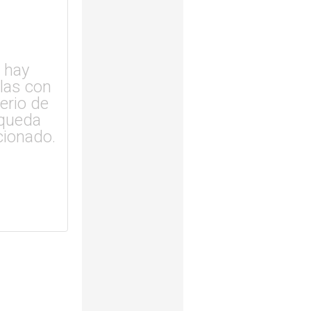
 hay
ulas con
terio de
queda
cionado.