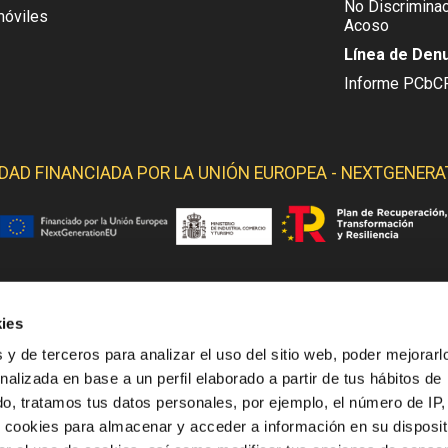
No Discriminac
móviles
Acoso
Línea de Den
Informe PCbC
IDAD FINANCIADA POR LA
UNIÓN EUROPEA - NEXTGENERA
ies
 YELMO OBTIENE SOPORTE DE LOS SIGUIENTES ORGANI
 y de terceros para analizar el uso del sitio web, poder mejorarl
nalizada en base a un perfil elaborado a partir de tus hábitos de
o, tratamos tus datos personales, por ejemplo, el número de IP,
o cookies para almacenar y acceder a información en su disposit