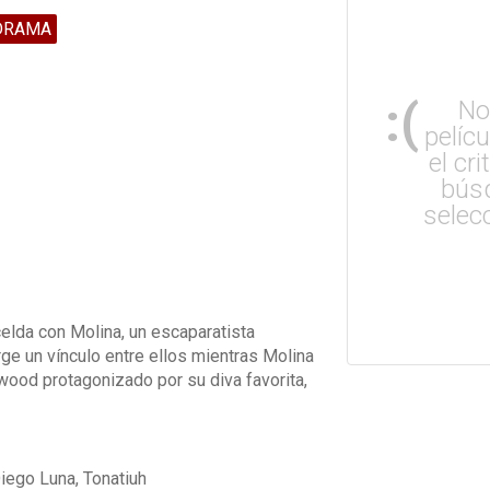
DRAMA
:(
No
pelíc
el cri
bús
selec
celda con Molina, un escaparatista
ge un vínculo entre ellos mientras Molina
ywood protagonizado por su diva favorita,
iego Luna, Tonatiuh