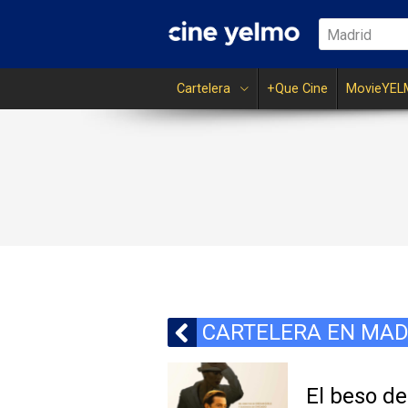
Madrid
Cartelera
+Que Cine
MovieYEL
CARTELERA EN MAD
El beso de