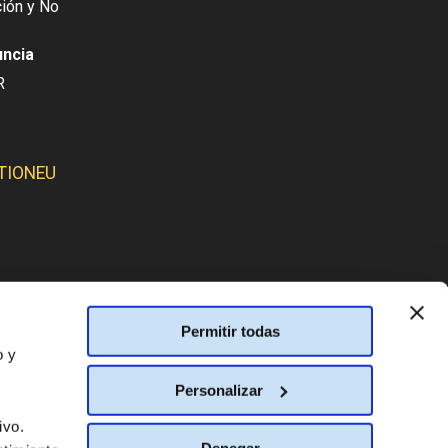
ión y No
uncia
R
TIONEU
SMOS:
Permitir todas
o y
Personalizar
ivo.