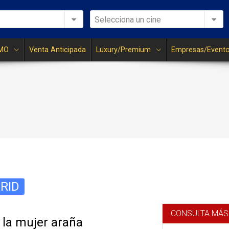
Selecciona un cine
MO
Venta Anticipada
Luxury/Premium
Empresas/Event
RID
CONSULTA MÁS
 la mujer araña