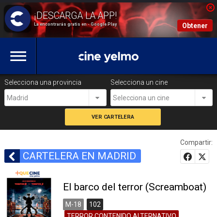
La encontrarás gratis en - Google Play
Obtener
Selecciona una provincia
Selecciona un cine
Madrid
Selecciona un cine
Compartir:
CARTELERA EN MADRID
El barco del terror (Screamboat)
M-18
102
TERROR,CONTENIDO ALTERNATIVO