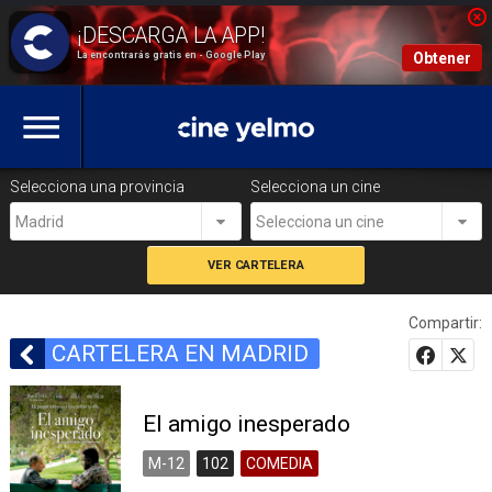
La encontrarás gratis en - Google Play
Obtener
Selecciona una provincia
Selecciona un cine
Madrid
Selecciona un cine
Compartir:
CARTELERA EN MADRID
El amigo inesperado
M-12
102
COMEDIA