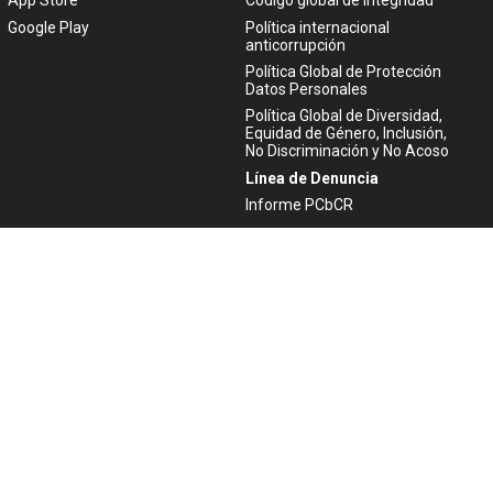
App Store
Código global de integridad
Google Play
Política internacional
anticorrupción
Política Global de Protección
Datos Personales
Política Global de Diversidad,
Equidad de Género, Inclusión,
No Discriminación y No Acoso
Línea de Denuncia
Informe PCbCR
Ayuda
Atención al cliente
Aviso Legal
Política de Privacidad
Politica de Cookies
ACTIVIDAD FINANCIADA POR LA
UNIÓN EUROPEA - NEXTGENERATIONEU