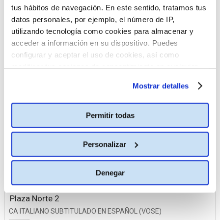
tus hábitos de navegación. En este sentido, tratamos tus
La Vaguada
datos personales, por ejemplo, el número de IP,
Plaza Norte 2
utilizando tecnología como cookies para almacenar y
Planetocio
acceder a información en su dispositivo. Puedes
configurar y aceptar el uso de cookies, así como
TresAguas
modificar tus opciones de consentimiento en cualquier
momento.
Más información
Mostrar detalles
03 octubre
Ideal
Permitir todas
CA ITALIANO SUBTITULADO EN ESPAÑOL (VOSE)
19:00
Personalizar
La Vaguada
CA ITALIANO SUBTITULADO EN ESPAÑOL (VOSE)
Denegar
19:00
Plaza Norte 2
CA ITALIANO SUBTITULADO EN ESPAÑOL (VOSE)