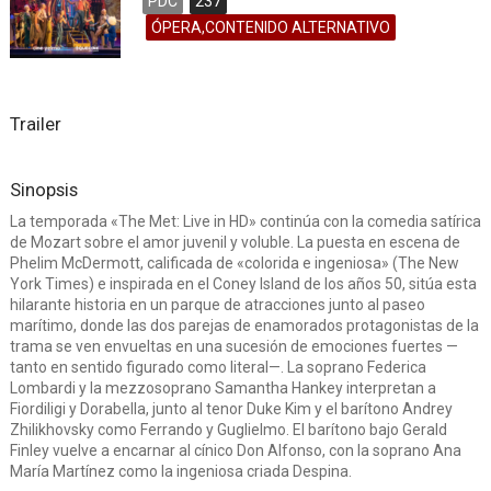
PDC
237
ÓPERA,CONTENIDO ALTERNATIVO
Trailer
Sinopsis
La temporada «The Met: Live in HD» continúa con la comedia satírica
de Mozart sobre el amor juvenil y voluble. La puesta en escena de
Phelim McDermott, calificada de «colorida e ingeniosa» (The New
York Times) e inspirada en el Coney Island de los años 50, sitúa esta
hilarante historia en un parque de atracciones junto al paseo
marítimo, donde las dos parejas de enamorados protagonistas de la
trama se ven envueltas en una sucesión de emociones fuertes —
tanto en sentido figurado como literal—. La soprano Federica
Lombardi y la mezzosoprano Samantha Hankey interpretan a
Fiordiligi y Dorabella, junto al tenor Duke Kim y el barítono Andrey
Zhilikhovsky como Ferrando y Guglielmo. El barítono bajo Gerald
Finley vuelve a encarnar al cínico Don Alfonso, con la soprano Ana
María Martínez como la ingeniosa criada Despina.