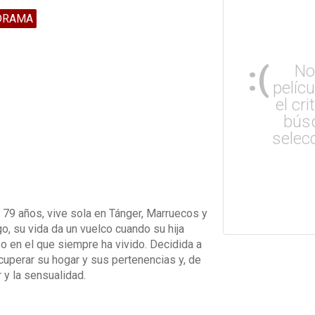
DRAMA
:(
No
pelíc
el cri
bús
selec
 79 años, vive sola en Tánger, Marruecos y
go, su vida da un vuelco cuando su hija
o en el que siempre ha vivido. Decidida a
cuperar su hogar y sus pertenencias y, de
 y la sensualidad.