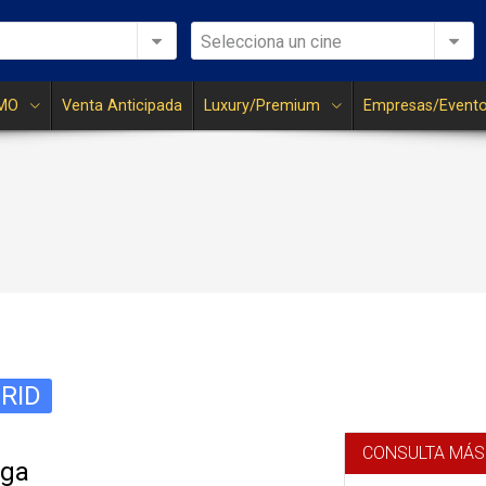
Selecciona un cine
MO
Venta Anticipada
Luxury/Premium
Empresas/Event
RID
CONSULTA MÁS
aga