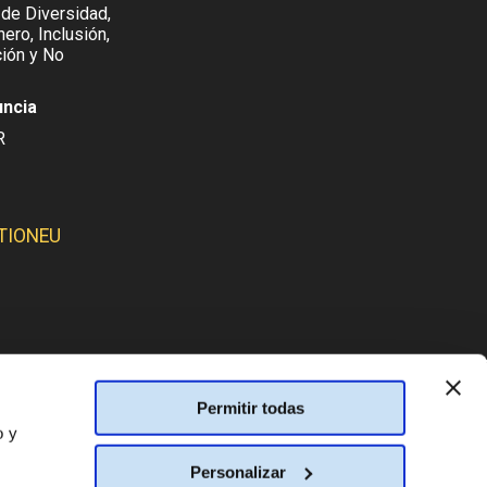
 de Diversidad,
ero, Inclusión,
ión y No
uncia
R
TIONEU
SMOS:
Permitir todas
o y
Personalizar