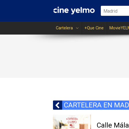
Madrid
Cartelera
+Que Cine
MovieYEL
CARTELERA EN MAD
Calle Mál