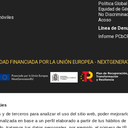
Política Global
Equidad de Gén
No Discriminac
móviles
Acoso
Línea de Den
Informe PCbC
IDAD FINANCIADA POR LA
UNIÓN EUROPEA - NEXTGENERA
ies
 YELMO OBTIENE SOPORTE DE LOS SIGUIENTES ORGANI
 y de terceros para analizar el uso del sitio web, poder mejorarl
nalizada en base a un perfil elaborado a partir de tus hábitos de
o, tratamos tus datos personales, por ejemplo, el número de IP,