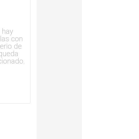
 hay
ulas con
terio de
queda
cionado.