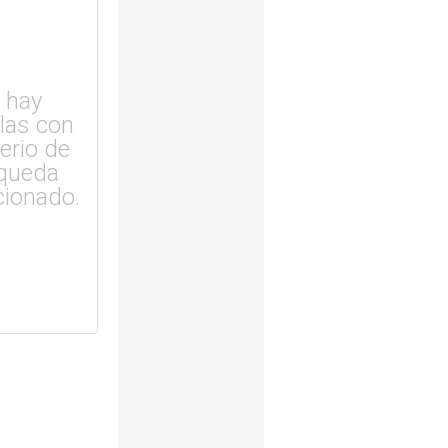
 hay
ulas con
terio de
queda
cionado.