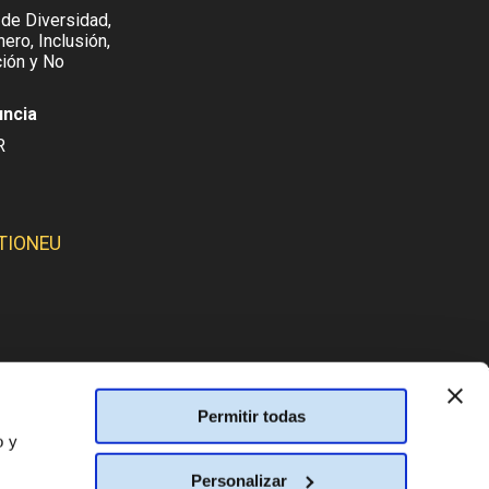
 de Diversidad,
ero, Inclusión,
ión y No
uncia
R
TIONEU
SMOS:
Permitir todas
o y
Personalizar