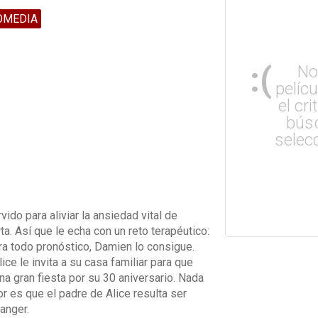
OMEDIA
:(
No
pelíc
el cri
bús
selec
ido para aliviar la ansiedad vital de
ta. Así que le echa con un reto terapéutico:
ntra todo pronóstico, Damien lo consigue.
e le invita a su casa familiar para que
a gran fiesta por su 30 aniversario. Nada
or es que el padre de Alice resulta ser
anger.