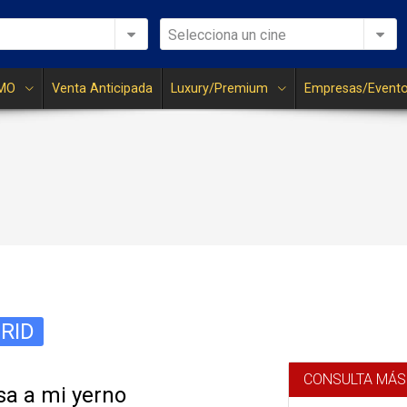
Selecciona un cine
MO
Venta Anticipada
Luxury/Premium
Empresas/Event
RID
CONSULTA MÁS
sa a mi yerno