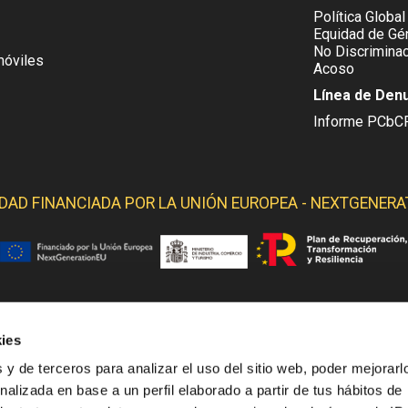
Política Global
Equidad de Gén
No Discriminac
móviles
Acoso
Línea de Den
Informe PCbC
IDAD FINANCIADA POR LA
UNIÓN EUROPEA - NEXTGENERA
ies
 YELMO OBTIENE SOPORTE DE LOS SIGUIENTES ORGANI
 y de terceros para analizar el uso del sitio web, poder mejorarl
nalizada en base a un perfil elaborado a partir de tus hábitos de