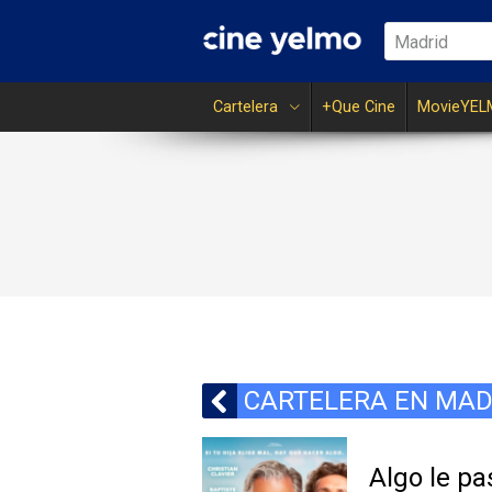
Madrid
Cartelera
+Que Cine
MovieYEL
CARTELERA EN MAD
Algo le pa