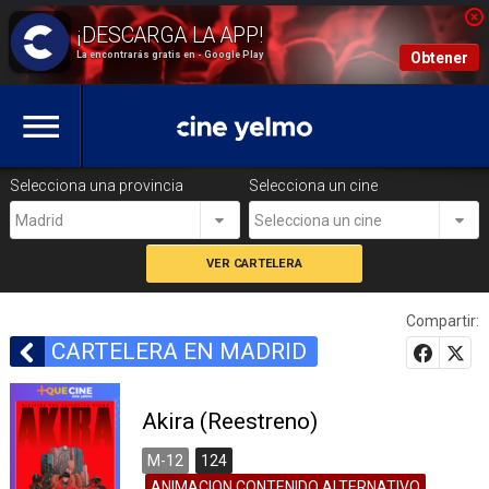
La encontrarás gratis en - Google Play
Obtener
Selecciona una provincia
Selecciona un cine
Madrid
Selecciona un cine
Compartir:
CARTELERA EN MADRID
Akira (Reestreno)
M-12
124
ANIMACION,CONTENIDO ALTERNATIVO