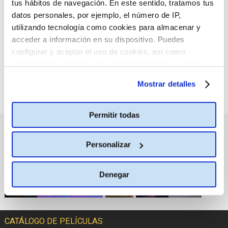
tus hábitos de navegación. En este sentido, tratamos tus
:(
No hay películas con el
datos personales, por ejemplo, el número de IP,
criterio de búsqueda
seleccionado.
utilizando tecnología como cookies para almacenar y
acceder a información en su dispositivo. Puedes
configurar y aceptar el uso de cookies, así como
modificar tus opciones de consentimiento en cualquier
momento.
Más información
Mostrar detalles
Permitir todas
PRÓXIMOS ESTRENOS
Personalizar
Denegar
CATÁLOGO DE PELÍCULAS