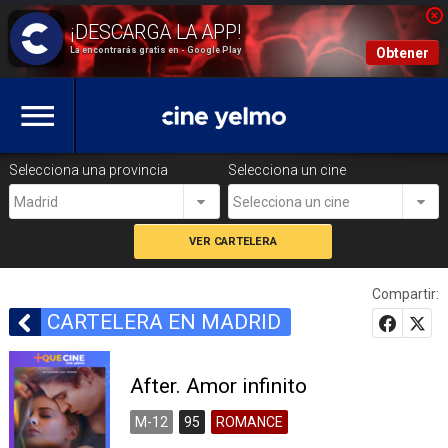
La encontrarás gratis en - Google Play
Obtener
Selecciona una provincia
Selecciona un cine
Madrid
Selecciona un cine
Compartir:
CARTELERA EN MADRID
After. Amor infinito
M-12
95
ROMANCE