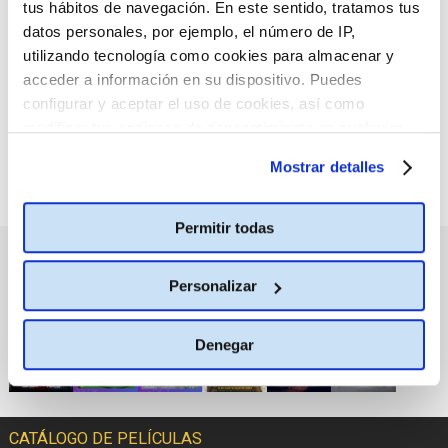
tus hábitos de navegación. En este sentido, tratamos tus
:(
No hay películas con el
datos personales, por ejemplo, el número de IP,
criterio de búsqueda
seleccionado.
utilizando tecnología como cookies para almacenar y
acceder a información en su dispositivo. Puedes
configurar y aceptar el uso de cookies, así como
modificar tus opciones de consentimiento en cualquier
momento.
Más información
Mostrar detalles
Permitir todas
PRÓXIMOS ESTRENOS
Personalizar
Denegar
CATÁLOGO DE PELÍCULAS