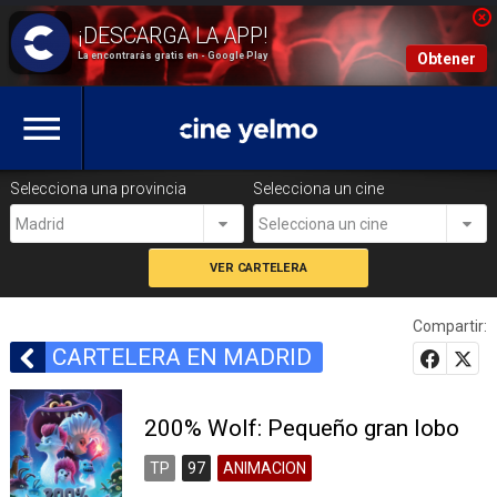
La encontrarás gratis en - Google Play
Obtener
Selecciona una provincia
Selecciona un cine
Madrid
Selecciona un cine
Compartir:
CARTELERA EN MADRID
200% Wolf: Pequeño gran lobo
TP
97
ANIMACION