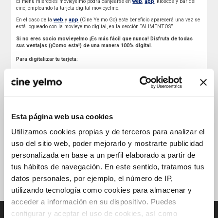
El menú miércoles movieyelmo podrá canjearse en
web
,
app
, kioscos y bar del
cine, empleando la tarjeta digital movieyelmo.
En el caso de la
web
y
app
(Cine Yelmo Go) este beneficio aparecerá una vez se
está logueado con la movieyelmo digital, en la sección “ALIMENTOS”
Si no eres socio movieyelmo ¡Es más fácil que nunca! Disfruta de todas
sus ventajas (¡Como esta!) de una manera 100% digital.
Para digitalizar tu tarjeta:
Si no eres socio
¡Aprovecha esta nueva era! ¡Es totalmente gratis! Hazte
socio
AQUÍ
y pulsa el botón “
CREAR TU CUENTA
” para formar parte de
movieyelmo donde podrás acumular puntos, tener
precios exclusivos solo
para socios, tener un menú exclusivo los miércoles (¡este!), obtener
tus palomitas gratis (solo para nuevos socios)
y muchas sorpresas
más….
Si ya eres cliente movieyelmo,
digitaliza tu tarjeta pulsando
AQUÍ
y
Esta página web usa cookies
dándole al botón “
INICIA SESIÓN
” para iniciar el proceso de digitalización.
Es importante que emplees el mismo email con el que te registrarse la
Utilizamos cookies propias y de terceros para analizar el
primera vez en nuestro club movieyelmo. Una vez finalices el proceso, s
e te
asignará un nuevo número de tarjeta movieyelmo que comenzará por
uso del sitio web, poder mejorarlo y mostrarte publicidad
1606
. Esta será la tarjeta que a partir de ahora deberás emplear para
beneficiarte de todos los beneficios del club.
personalizada en base a un perfil elaborado a partir de
tus hábitos de navegación. En este sentido, tratamos tus
datos personales, por ejemplo, el número de IP,
REGRESAR A LAS PROMOCIONES
utilizando tecnología como cookies para almacenar y
acceder a información en su dispositivo. Puedes
CATÁLOGO DE PELÍCULAS
configurar y aceptar el uso de cookies, así como