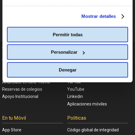
modificar tus opciones de consentimiento en cualquier
momento.
Más información
Mostrar detalles
CAMBIAR DE PAÍS
España
Permitir todas
Cine Yelmo
En las Redes
Personalizar
Garantía Cine Yelmo
Facebook
+Que Cine
Twitter
Denegar
Trabaja con nosotros
Instagram
Anúnciate en Cine Yelmo
Tik Tok
Reservas de colegios
YouTube
Apoyo Institucional
Linkedin
Aplicaciones móviles
En tu Móvil
Políticas
App Store
Código global de integridad