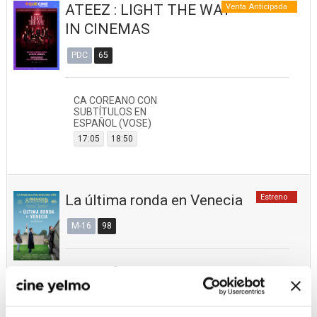
ATEEZ : LIGHT THE WAY
Venta Anticipada
IN CINEMAS
PDC
65
CA COREANO CON
SUBTÍTULOS EN
ESPAÑOL (VOSE)
17:05
18:50
La última ronda en Venecia
Estreno
M-16
98
2D ESPAÑOL
15:55
21:50
2D ITALIANO