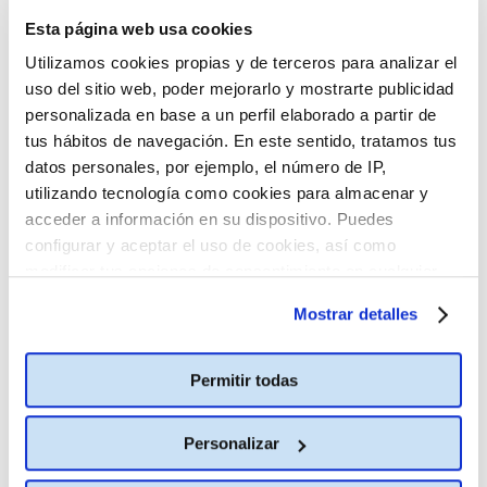
SUBTITULADO EN
Esta página web usa cookies
ESPAÑOL (VOSE)
20:25
Utilizamos cookies propias y de terceros para analizar el
uso del sitio web, poder mejorarlo y mostrarte publicidad
personalizada en base a un perfil elaborado a partir de
tus hábitos de navegación. En este sentido, tratamos tus
Spider-Man: Brand New
Estreno
datos personales, por ejemplo, el número de IP,
Day
utilizando tecnología como cookies para almacenar y
acceder a información en su dispositivo. Puedes
M-12
145
configurar y aceptar el uso de cookies, así como
modificar tus opciones de consentimiento en cualquier
2D ESPAÑOL
momento.
Más información
Mostrar detalles
16:00
17:00
18:00
19:00
20:00
21:00
22:00
Permitir todas
2D INGLÉS
SUBTITULADO EN
ESPAÑOL (VOSE)
Personalizar
16:30
17:30
18:30
19:30
20:30
21:30