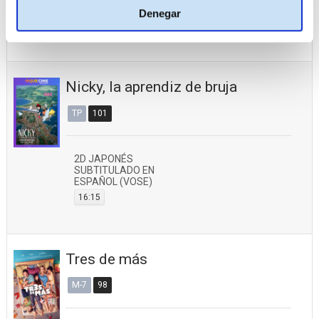
3D ESPAÑOL
Denegar
15:45
18:45
Nicky, la aprendiz de bruja
TP
101
2D JAPONÉS
SUBTITULADO EN
ESPAÑOL (VOSE)
16:15
Tres de más
M-7
98