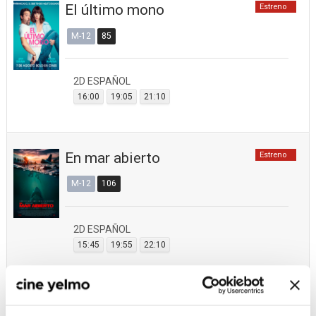
El último mono
Estreno
M-12
85
2D ESPAÑOL
16:00
19:05
21:10
En mar abierto
Estreno
M-12
106
2D ESPAÑOL
15:45
19:55
22:10
Assassination Classroom:
Estreno