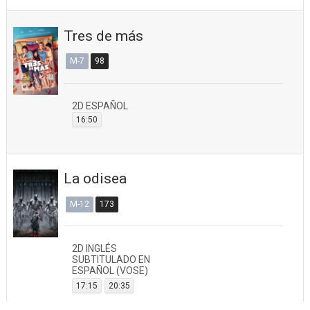
Tres de más
M-7
98
2D ESPAÑOL
16:50
La odisea
M-12
173
2D INGLÉS
SUBTITULADO EN
ESPAÑOL (VOSE)
17:15
20:35