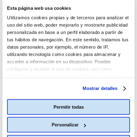
El tiempo que
Esta página web usa cookies
compartimos
Utilizamos cookies propias y de terceros para analizar el
M-12
86
uso del sitio web, poder mejorarlo y mostrarte publicidad
personalizada en base a un perfil elaborado a partir de
tus hábitos de navegación. En este sentido, tratamos tus
2D JAPONÉS
datos personales, por ejemplo, el número de IP,
SUBTITULADO EN
ESPAÑOL (VOSE)
utilizando tecnología como cookies para almacenar y
18:00
acceder a información en su dispositivo. Puedes
configurar y aceptar el uso de cookies, así como
modificar tus opciones de consentimiento en cualquier
momento.
Más información
La Patrulla Canina: La dino
Estreno
Mostrar detalles
película
TP
89
Permitir todas
Personalizar
2D ESPAÑOL
15:45
17:40
19:35
21:30