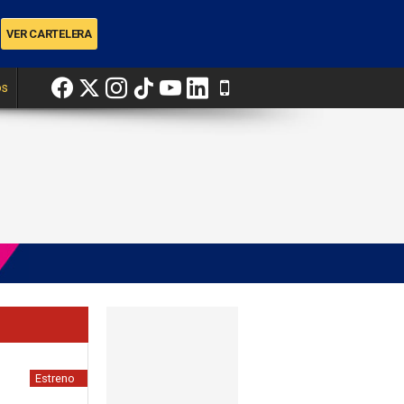
os
Estreno