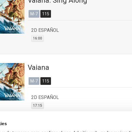
Vaiana: Sing Along
M-7
115
2D ESPAÑOL
16:00
Vaiana
M-7
115
2D ESPAÑOL
17:15
ies