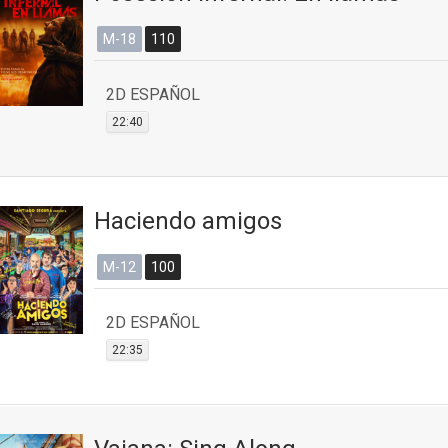
M-18
110
2D ESPAÑOL
22:40
Haciendo amigos
M-12
100
2D ESPAÑOL
22:35