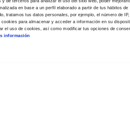
 y de terceros para analizar el uso del sitio web, poder mejorarl
Minions & Monsters
nalizada en base a un perfil elaborado a partir de tus hábitos de
o, tratamos tus datos personales, por ejemplo, el número de IP,
M-7
90
o cookies para almacenar y acceder a información en su disposit
ar el uso de cookies, así como modificar tus opciones de conse
2D ESPAÑOL
s información
16:30
18:30
Obsession
M-18
108
2D ESPAÑOL
21:50