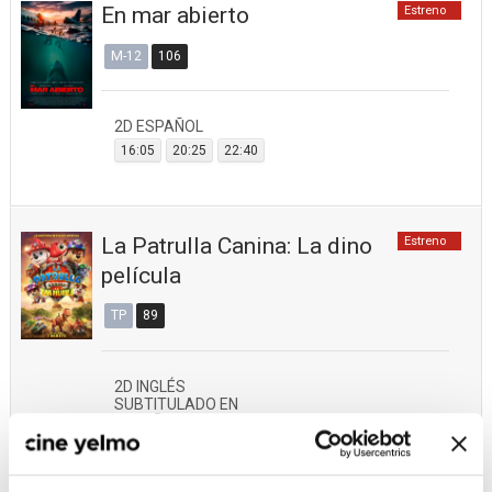
En mar abierto
Estreno
M-12
106
2D ESPAÑOL
16:05
20:25
22:40
La Patrulla Canina: La dino
Estreno
película
TP
89
2D INGLÉS
SUBTITULADO EN
ESPAÑOL (VOSE)
16:45
2D ESPAÑOL