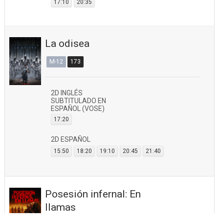
17:10
20:35
La odisea
M-12
173
2D INGLÉS
SUBTITULADO EN
ESPAÑOL (VOSE)
17:20
2D ESPAÑOL
15:50
18:20
19:10
20:45
21:40
Posesión infernal: En
llamas