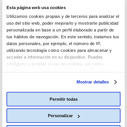
15:45
17:40
18:40
19:35
Esta página web usa cookies
Utilizamos cookies propias y de terceros para analizar el
uso del sitio web, poder mejorarlo y mostrarte publicidad
personalizada en base a un perfil elaborado a partir de
El último mono
Estreno
tus hábitos de navegación. En este sentido, tratamos tus
M-12
85
datos personales, por ejemplo, el número de IP,
utilizando tecnología como cookies para almacenar y
acceder a información en su dispositivo. Puedes
2D ESPAÑOL
configurar y aceptar el uso de cookies, así como
15:50
18:05
20:15
22:25
modificar tus opciones de consentimiento en cualquier
momento.
Más información
Mostrar detalles
Spider-Man: Brand New
Day
Permitir todas
M-12
145
Personalizar