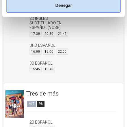
2D ESPAÑOL
Denegar
17:00
18:00
20:00
21:00
2D INGLÉS
SUBTITULADO EN
ESPAÑOL (VOSE)
17:30
20:30
21:45
UHD ESPAÑOL
16:00
19:00
22:00
3D ESPAÑOL
15:45
18:45
Tres de más
M-7
98
2D ESPAÑOL