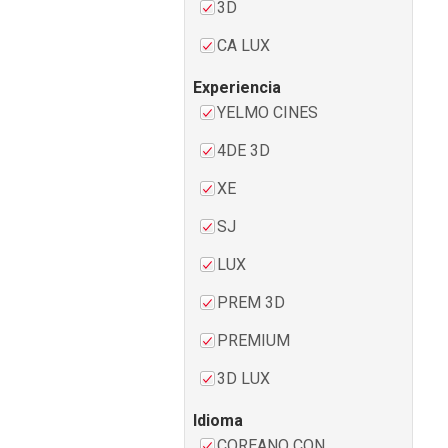
3D
CA LUX
Experiencia
YELMO CINES
4DE 3D
XE
SJ
LUX
PREM 3D
PREMIUM
3D LUX
Idioma
COREANO CON