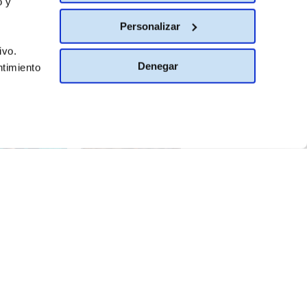
o y
Personalizar
ivo.
Denegar
ntimiento
BIAR DE PAÍS
España