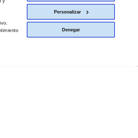
o y
Personalizar
ivo.
Denegar
ntimiento