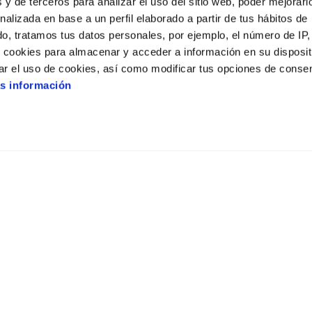
 y de terceros para analizar el uso del sitio web, poder mejorarl
nalizada en base a un perfil elaborado a partir de tus hábitos de
o, tratamos tus datos personales, por ejemplo, el número de IP,
La odisea
o cookies para almacenar y acceder a información en su disposit
ar el uso de cookies, así como modificar tus opciones de conse
M-12
173
s información
2D INGLÉS SUBTITULADO EN ESPAÑOL (VOSE)
16:40
18:30
20:00
21:50
22:30
Posesión infernal: En llamas
M-18
110
2D INGLÉS SUBTITULADO EN ESPAÑOL (VOSE)
23:00