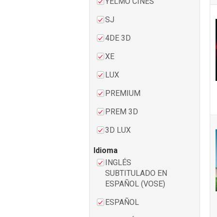
YELMO CINES
SJ
4DE 3D
XE
LUX
PREMIUM
PREM 3D
3D LUX
Idioma
INGLÉS
SUBTITULADO EN
ESPAÑOL (VOSE)
ESPAÑOL