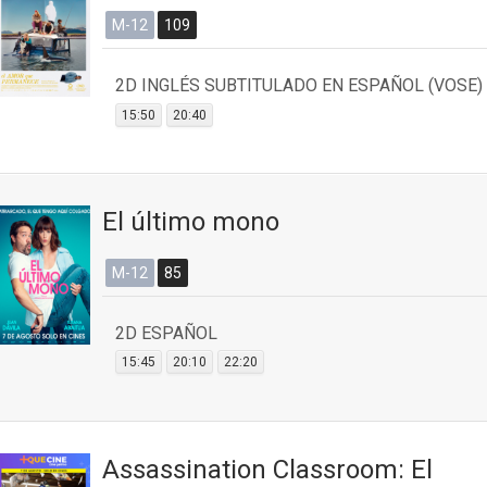
M-12
109
2D INGLÉS SUBTITULADO EN ESPAÑOL (VOSE)
15:50
20:40
El último mono
M-12
85
2D ESPAÑOL
15:45
20:10
22:20
Assassination Classroom: El