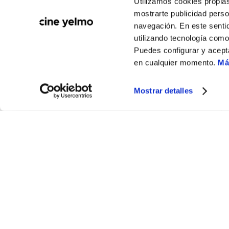
FRANCÉS
Utilizamos cookies propias
SUBTITULADO EN
mostrarte publicidad perso
ESPAÑOL (VOSE)
navegación. En este sentid
utilizando tecnología com
ALEMÁN
Puedes configurar y acept
SUBTITULADO EN
en cualquier momento.
Má
ESPAÑOL (VOSE)
Mostrar detalles