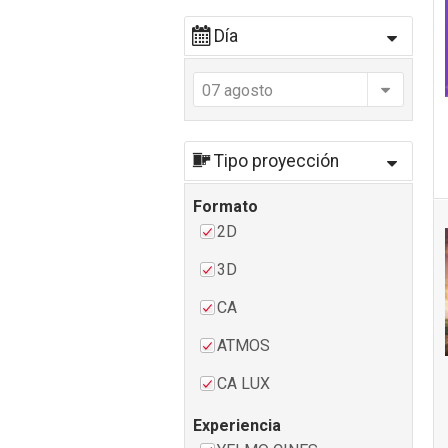
Día
07 agosto
Tipo proyección
Formato
2D
3D
CA
ATMOS
CA LUX
Experiencia