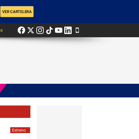
os
Estreno