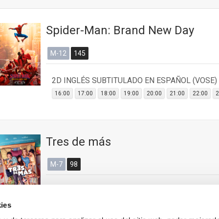
Spider-Man: Brand New Day
M-12
145
2D INGLÉS SUBTITULADO EN ESPAÑOL (VOSE)
16:00
17:00
18:00
19:00
20:00
21:00
22:00
2
Tres de más
M-7
98
2D ESPAÑOL
ies
15:50