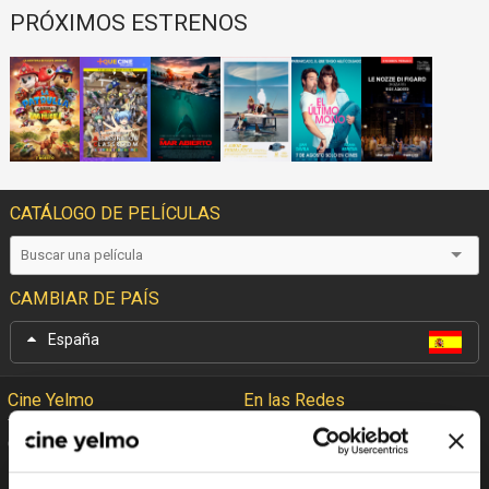
PRÓXIMOS ESTRENOS
CATÁLOGO DE PELÍCULAS
CAMBIAR DE PAÍS
España
Cine Yelmo
En las Redes
Garantía Cine Yelmo
Facebook
+Que Cine
Twitter