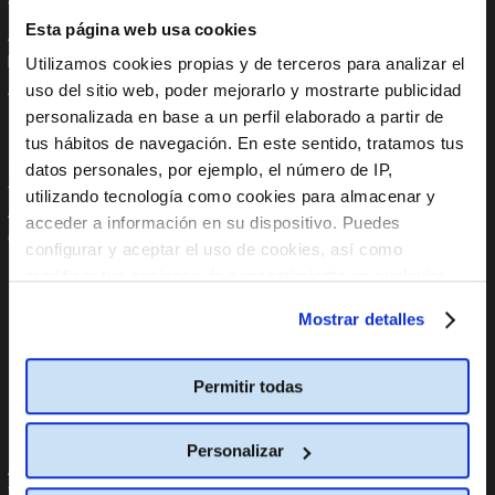
Trabaja con nosotros
Instagram
Esta página web usa cookies
Anúnciate en Cine Yelmo
Tik Tok
Reservas de colegios
YouTube
Utilizamos cookies propias y de terceros para analizar el
Apoyo Institucional
Linkedin
uso del sitio web, poder mejorarlo y mostrarte publicidad
Aplicaciones móviles
personalizada en base a un perfil elaborado a partir de
tus hábitos de navegación. En este sentido, tratamos tus
En tu Móvil
Políticas
datos personales, por ejemplo, el número de IP,
utilizando tecnología como cookies para almacenar y
App Store
Código global de integridad
acceder a información en su dispositivo. Puedes
Google Play
Política internacional
configurar y aceptar el uso de cookies, así como
anticorrupción
modificar tus opciones de consentimiento en cualquier
Política Global de Protección
Datos Personales
momento.
Más información
Mostrar detalles
Política Global de Diversidad,
Equidad de Género, Inclusión,
No Discriminación y No Acoso
Permitir todas
Línea de Denuncia
Informe PCbCR
Personalizar
Ayuda