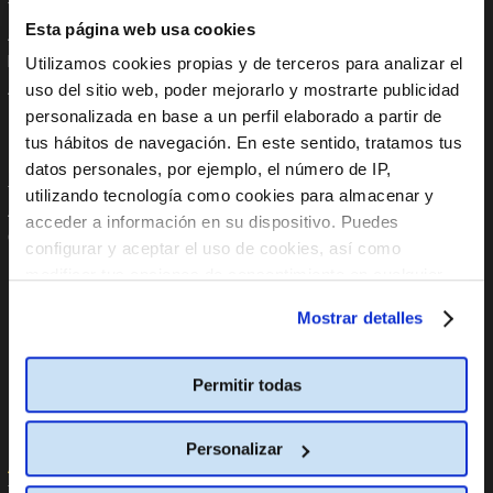
Trabaja con nosotros
Instagram
Esta página web usa cookies
Anúnciate en Cine Yelmo
Tik Tok
Reservas de colegios
YouTube
Utilizamos cookies propias y de terceros para analizar el
Apoyo Institucional
Linkedin
uso del sitio web, poder mejorarlo y mostrarte publicidad
Aplicaciones móviles
personalizada en base a un perfil elaborado a partir de
tus hábitos de navegación. En este sentido, tratamos tus
En tu Móvil
Políticas
datos personales, por ejemplo, el número de IP,
utilizando tecnología como cookies para almacenar y
App Store
Código global de integridad
acceder a información en su dispositivo. Puedes
Google Play
Política internacional
configurar y aceptar el uso de cookies, así como
anticorrupción
modificar tus opciones de consentimiento en cualquier
Política Global de Protección
Datos Personales
momento.
Más información
Mostrar detalles
Política Global de Diversidad,
Equidad de Género, Inclusión,
No Discriminación y No Acoso
Permitir todas
Línea de Denuncia
Informe PCbCR
Personalizar
Ayuda