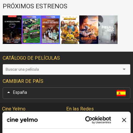
PRÓXIMOS ESTRENOS
CATÁLOGO DE PELÍCULAS
CAMBIAR DE PAÍS
España
Cine Yelmo
En las Redes
Garantía Cine Yelmo
Facebook
+Que Cine
Twitter