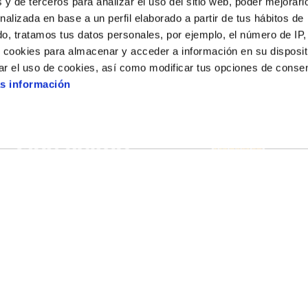
 y de terceros para analizar el uso del sitio web, poder mejorarl
nalizada en base a un perfil elaborado a partir de tus hábitos de
o, tratamos tus datos personales, por ejemplo, el número de IP,
o cookies para almacenar y acceder a información en su disposit
CAM
ar el uso de cookies, así como modificar tus opciones de conse
s información
s
En tu Móvil
Políticas
App Store
Código global 
Google Play
Política intern