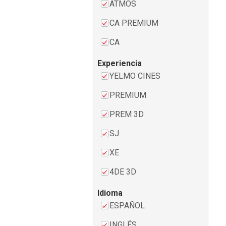
ATMOS
CA PREMIUM
CA
Experiencia
YELMO CINES
PREMIUM
PREM 3D
SJ
XE
4DE 3D
Idioma
ESPAÑOL
INGLÉS