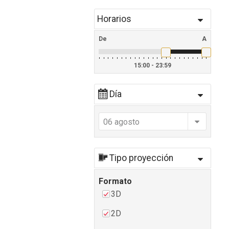
Horarios
De
A
15:00 - 23:59
Día
06 agosto
Tipo proyección
Formato
3D
2D