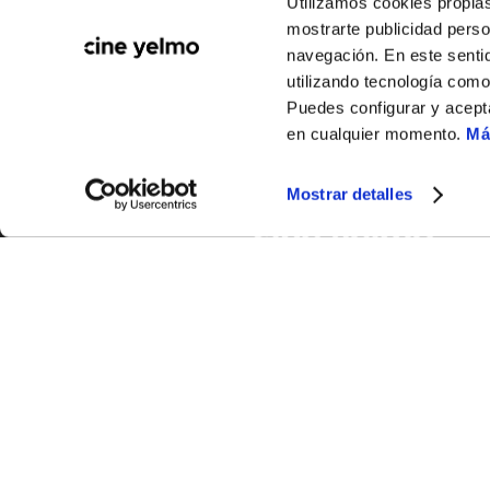
Utilizamos cookies propias
mostrarte publicidad perso
navegación. En este sentid
utilizando tecnología com
CATÁLOGO DE PELÍCULAS
Puedes configurar y acept
en cualquier momento.
Má
Mostrar detalles
Cine Yelmo
En las Rede
Garantía Cine Yelmo
Facebook
+Que Cine
Twitter