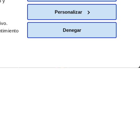
o y
Personalizar
ivo.
BIAR DE PAÍS
Denegar
ntimiento
España
Ayuda
de integridad
Atención al cliente
acional
Aviso Legal