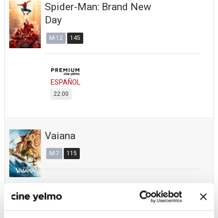
Spider-Man: Brand New
Day
M-12
145
ESPAÑOL
22:00
Vaiana
M-7
115
ESPAÑOL
22:20