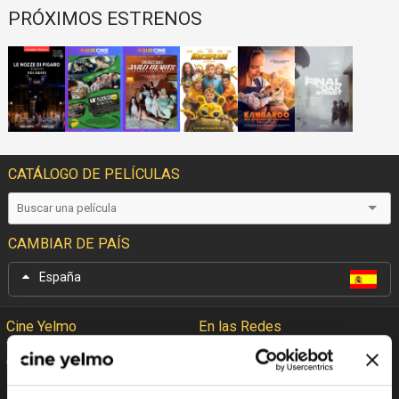
PRÓXIMOS ESTRENOS
CATÁLOGO DE PELÍCULAS
CAMBIAR DE PAÍS
España
Cine Yelmo
En las Redes
Garantía Cine Yelmo
Facebook
+Que Cine
Twitter