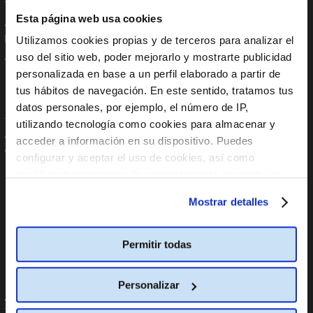
Trabaja con nosotros
Instagram
Esta página web usa cookies
Anúnciate en Cine Yelmo
Tik Tok
Reservas de colegios
YouTube
Utilizamos cookies propias y de terceros para analizar el
Apoyo Institucional
Linkedin
uso del sitio web, poder mejorarlo y mostrarte publicidad
Aplicaciones móviles
personalizada en base a un perfil elaborado a partir de
tus hábitos de navegación. En este sentido, tratamos tus
En tu Móvil
Políticas
datos personales, por ejemplo, el número de IP,
utilizando tecnología como cookies para almacenar y
App Store
Código global de integridad
acceder a información en su dispositivo. Puedes
Google Play
Política internacional
configurar y aceptar el uso de cookies, así como
anticorrupción
modificar tus opciones de consentimiento en cualquier
Política Global de Protección
Datos Personales
momento.
Más información
Mostrar detalles
Política Global de Diversidad,
Equidad de Género, Inclusión,
No Discriminación y No Acoso
Permitir todas
Línea de Denuncia
Informe PCbCR
Personalizar
Ayuda