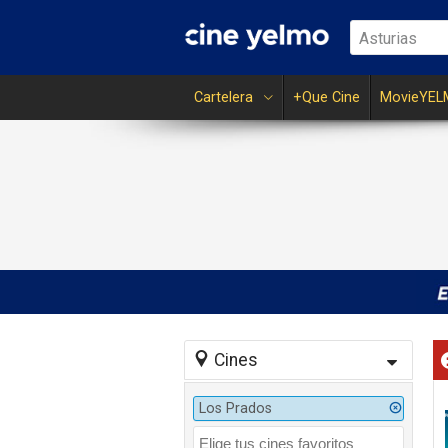
Asturias
Cartelera
+Que Cine
MovieYEL
Cines
Los Prados