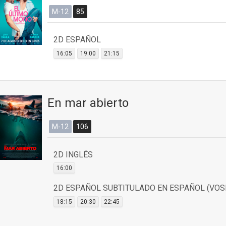
M-12
85
2D ESPAÑOL
16:05
19:00
21:15
En mar abierto
M-12
106
2D INGLÉS
16:00
2D ESPAÑOL SUBTITULADO EN ESPAÑOL (VOS
18:15
20:30
22:45