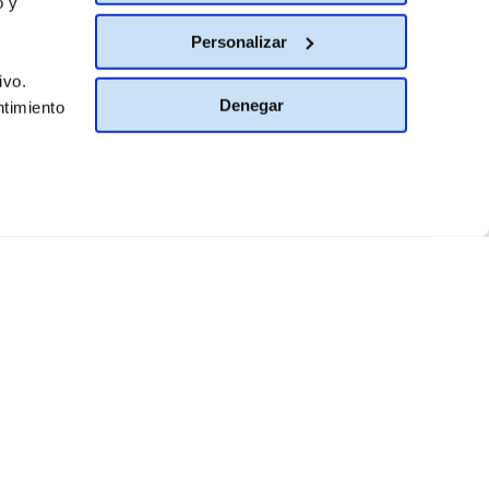
o y
Personalizar
ivo.
Denegar
ntimiento