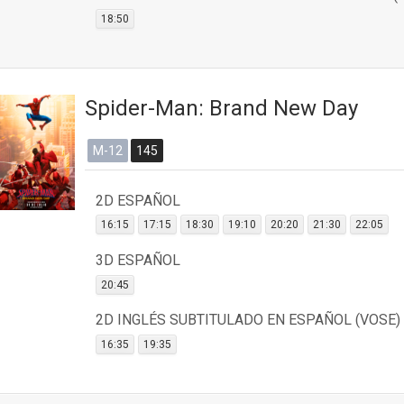
18:50
Spider-Man: Brand New Day
M-12
145
2D ESPAÑOL
16:15
17:15
18:30
19:10
20:20
21:30
22:05
3D ESPAÑOL
20:45
2D INGLÉS SUBTITULADO EN ESPAÑOL (VOSE)
16:35
19:35