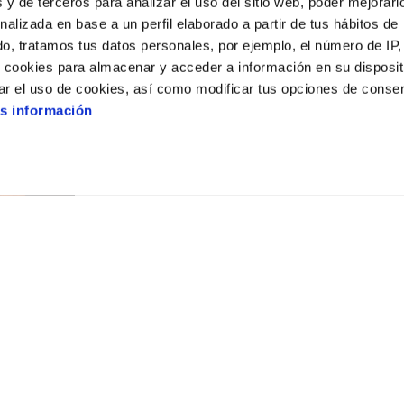
 y de terceros para analizar el uso del sitio web, poder mejorarl
17:15
20:35
nalizada en base a un perfil elaborado a partir de tus hábitos de
o, tratamos tus datos personales, por ejemplo, el número de IP,
o cookies para almacenar y acceder a información en su disposit
ar el uso de cookies, así como modificar tus opciones de conse
Posesión infernal: En llamas
s información
M-18
110
2D ESPAÑOL
22:30
Haciendo amigos
M-12
100
2D ESPAÑOL