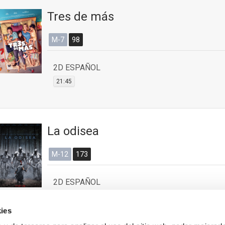
Tres de más
M-7
98
2D ESPAÑOL
21:45
La odisea
M-12
173
2D ESPAÑOL
16:50
18:20
20:10
21:40
ies
2D INGLÉS SUBTITULADO EN ESPAÑOL (VOSE)