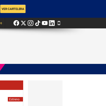
os
Estreno