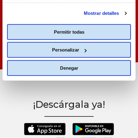
modificar tus opciones de consentimiento en cualquier
pasos,
momento.
Más información
¡SIN HACER
Mostrar detalles
COLAS!
Permitir todas
Personalizar
Denegar
¡Descárgala ya!