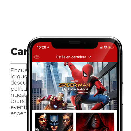
Cartelera
Encuentra rápido
lo que buscas y
descubre nuevas
películas, conoce
nuestros estrenos,
tours, festivales y
eventos
especiales.