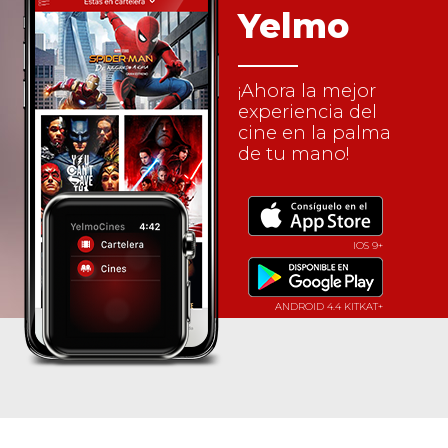
Yelmo
¡Ahora la mejor
experiencia del
cine en la palma
de tu mano!